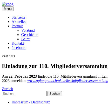
Skip
to
Menu
content
Startseite
Aktuelles
Portrait
Vorstand
Geschichte
Beirat
Kontakt
facebook
29.01.2023
Einladung zur 110. Mitgliederversammlung
Am
22. Februar 2023
findet die 110. Mitgliederversammlung in Langn
2023 anmelden:
www.oglangnau.ch/aktuelles/mitgliederversammlung
Zurück
Suchen
nach:
Impressum / Datenschutz